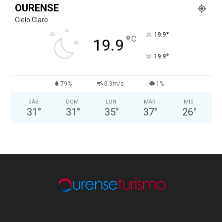
OURENSE
Cielo Claro
°
19.9
°
C
19.9
°
19.9
79%
0.3m/s
1%
SÁB
DOM
LUN
MAR
MIÉ
31
°
31
°
35
°
37
°
26
°