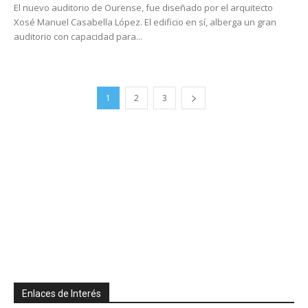
El nuevo auditorio de Ourense, fue diseñado por el arquitecto
Xosé Manuel Casabella López. El edificio en sí, alberga un gran
auditorio con capacidad para...
1
2
3
Enlaces de Interés