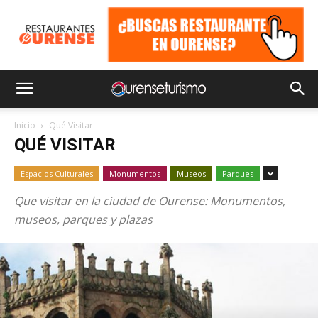
Inicio
Qué Visitar
QUÉ VISITAR
Espacios Culturales
Monumentos
Museos
Parques
Que visitar en la ciudad de Ourense: Monumentos,
museos, parques y plazas