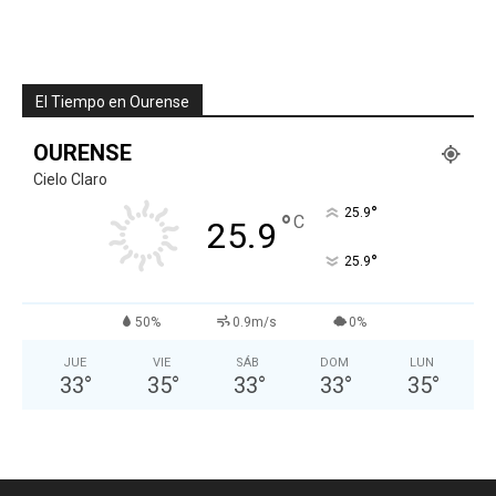
El Tiempo en Ourense
OURENSE
Cielo Claro
°
25.9
°
C
25.9
°
25.9
50%
0.9m/s
0%
JUE
VIE
SÁB
DOM
LUN
33
°
35
°
33
°
33
°
35
°