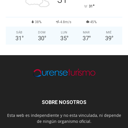
°
31
38%
4.8m/s
45%
SÁB
DOM
LUN
MAR
MIÉ
31
°
30
°
35
°
37
°
39
°
SOBRE NOSOTROS
Esta web es independiente y no esta vinculada, ni depende
de ningún organismo oficial.