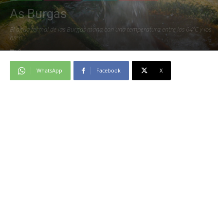
As Burgas
El agua termal de las Burgas mana con una temperatura entre los 64ºC y los
68ºC..
0
WhatsApp
Facebook
X