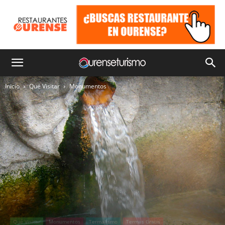
Inicio
Qué Visitar
Monumentos
Qué Visitar
Monumentos
Termalismo
Termas Gratis