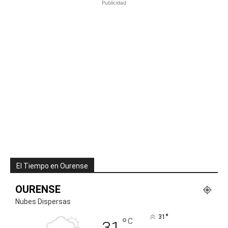
Publicidad
El Tiempo en Ourense
OURENSE
Nubes Dispersas
°
31
°
C
31