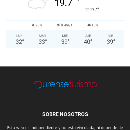
°
19.7
°
19.7
93%
0.4m/s
15%
LUN
MAR
MIÉ
JUE
VIE
32
°
33
°
39
°
40
°
39
°
SOBRE NOSOTROS
Esta web es independiente y no esta vinculada, ni depende de