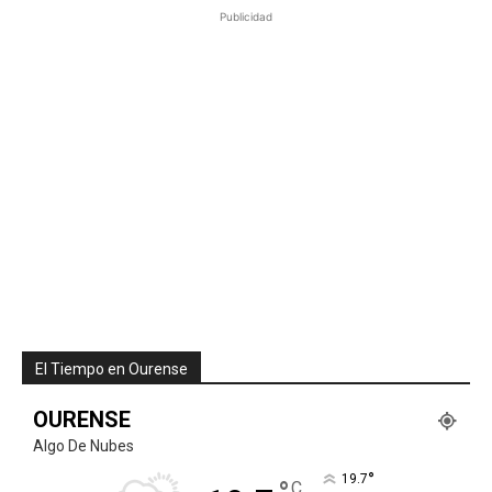
Publicidad
El Tiempo en Ourense
OURENSE
Algo De Nubes
°
19.7
C