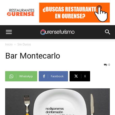
Inicio
Sin Datos
Bar Montecarlo
0
WhatsApp
Facebook
X