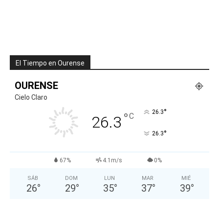
El Tiempo en Ourense
OURENSE
Cielo Claro
°
26.3
°
C
26.3
°
26.3
67%
4.1m/s
0%
SÁB
DOM
LUN
MAR
MIÉ
26
°
29
°
35
°
37
°
39
°