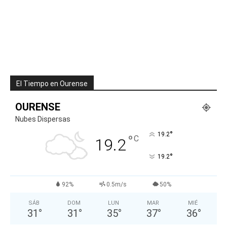
El Tiempo en Ourense
OURENSE
Nubes Dispersas
°
19.2
°
C
19.2
°
19.2
92%
0.5m/s
50%
SÁB
DOM
LUN
MAR
MIÉ
31
°
31
°
35
°
37
°
36
°