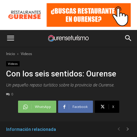
Inicio
Videos
Videos
Con los seis sentidos: Ourense
Un pequeño repaso turístico sobre la provincia de Ourense.
0
WhatsApp
Facebook
X
Información relacionada