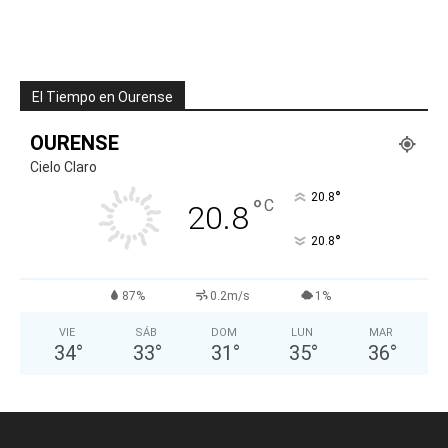
El Tiempo en Ourense
OURENSE
Cielo Claro
°
20.8
°
C
20.8
°
20.8
87%
0.2m/s
1%
VIE
SÁB
DOM
LUN
MAR
34
°
33
°
31
°
35
°
36
°