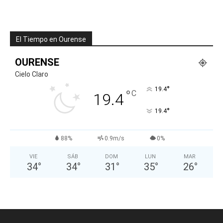
El Tiempo en Ourense
OURENSE
Cielo Claro
°
19.4
°
C
19.4
°
19.4
88%
0.9m/s
0%
VIE
SÁB
DOM
LUN
MAR
34
°
34
°
31
°
35
°
26
°