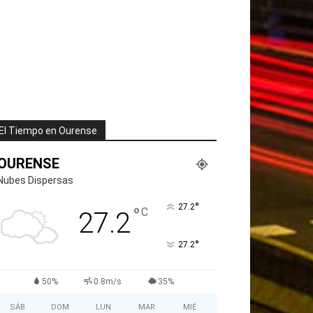
El Tiempo en Ourense
OURENSE
Nubes Dispersas
°
27.2
°
C
27.2
°
27.2
50%
0.8m/s
35%
SÁB
DOM
LUN
MAR
MIÉ