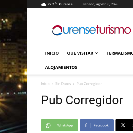
C
27.2
sábado, agosto 8, 2026
Ourense
Ourense
Turismo
INICIO
QUÉ VISITAR
TERMALISM
ALOJAMIENTOS
Inicio
Sin Datos
Pub Corregidor
Pub Corregidor
WhatsApp
Facebook