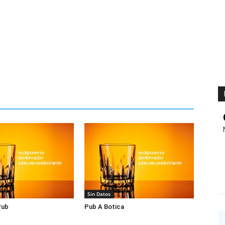
Sin Datos
Pub
Pub A Botica