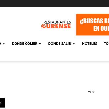
O
DÓNDE COMER
DÓNDE SALIR
HOTELES
TO
0
X