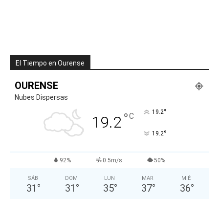
El Tiempo en Ourense
OURENSE
Nubes Dispersas
°
19.2
°
C
19.2
°
19.2
92%
0.5m/s
50%
SÁB
DOM
LUN
MAR
MIÉ
31
°
31
°
35
°
37
°
36
°