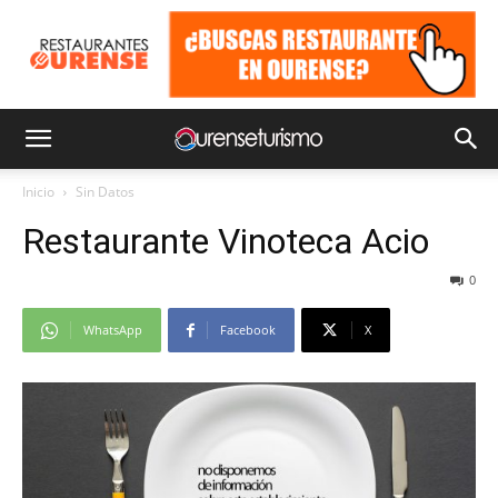
Inicio
Sin Datos
Restaurante Vinoteca Acio
0
WhatsApp
Facebook
X