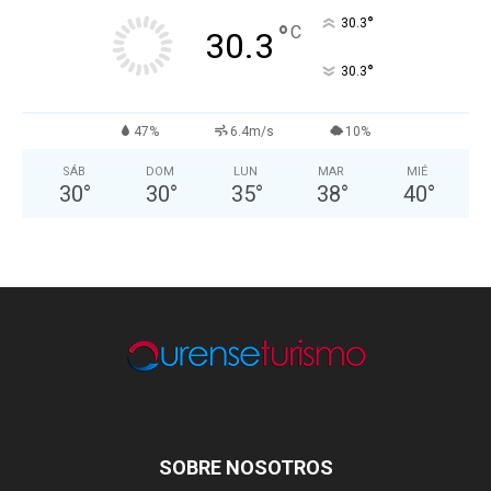
°
30.3
°
C
30.3
°
30.3
47%
6.4m/s
10%
SÁB
DOM
LUN
MAR
MIÉ
30
°
30
°
35
°
38
°
40
°
SOBRE NOSOTROS