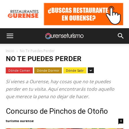
Inicio
No Te Puedes Perder
NO TE PUEDES PERDER
Dónde Comer
Dónde Dormir
Dónde Salir
Sí vienes a Ourense, hay cosas que no te puedes
perder en tu visita. Aquí encontrarás todo aquello
que merece la pena no dejar de hacer.
Concurso de Pinchos de Otoño
turismo ourense
0