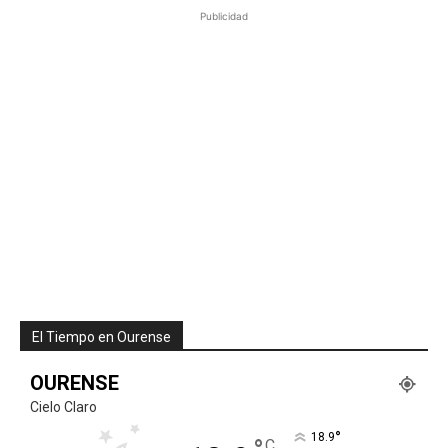
Publicidad
El Tiempo en Ourense
OURENSE
Cielo Claro
°
18.9
C