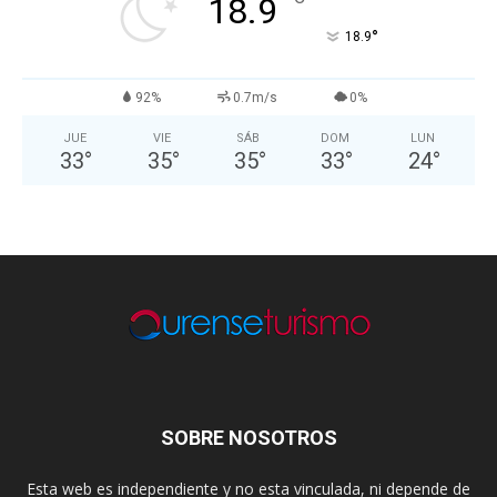
°
18.9
°
18.9
92%
0.7m/s
0%
JUE
VIE
SÁB
DOM
LUN
33
°
35
°
35
°
33
°
24
°
SOBRE NOSOTROS
Esta web es independiente y no esta vinculada, ni depende de