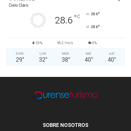
Cielo Claro
°
28.6
°
C
28.6
°
28.6
55%
2.1m/s
0%
DOM
LUN
MAR
MIÉ
JUE
29
°
32
°
38
°
40
°
40
°
SOBRE NOSOTROS