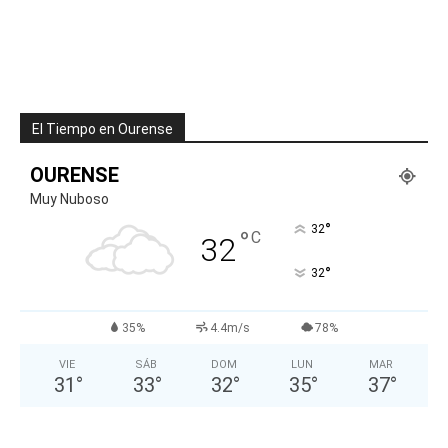
El Tiempo en Ourense
OURENSE
Muy Nuboso
°
32
°
C
32
°
32
35%
4.4m/s
78%
VIE
SÁB
DOM
LUN
MAR
31
°
33
°
32
°
35
°
37
°