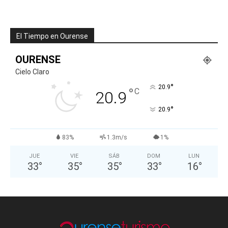
El Tiempo en Ourense
OURENSE
Cielo Claro
°
20.9
°
C
20.9
°
20.9
83%
1.3m/s
1%
JUE
VIE
SÁB
DOM
LUN
33
°
35
°
35
°
33
°
16
°