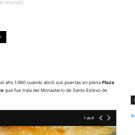
del mundo.
X
r el año 1.960 cuando abrió sus puertas en plena
Plaza
te
que fue traía del Monasterio de Santo Estevo de
R
1
de 9