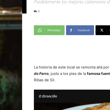
Posiblemente los mejores calamares 
0
WhatsApp
Facebook
La historia de este local se remonta allá po
do Ferro
, justo a los pies de la
famosa fuen
Ribas de Sil.
O Eironciño