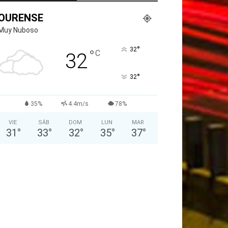
OURENSE
Muy Nuboso
°
32
°
C
32
°
32
35%
4.4m/s
78%
VIE
SÁB
DOM
LUN
MAR
31
°
33
°
32
°
35
°
37
°