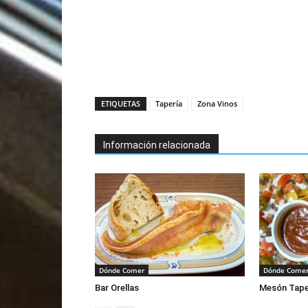
ETIQUETAS
Tapería
Zona Vinos
Información relacionada
Dónde Comer
Dónde Come
Bar Orellas
Mesón Taper