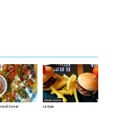
r
Dónde Comer
ía El Corral
La Gula