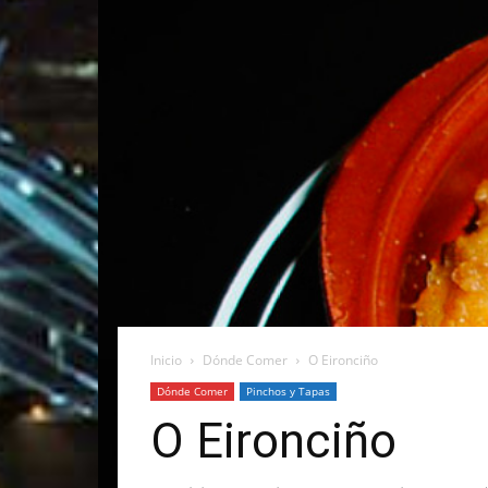
Inicio
Dónde Comer
O Eironciño
Dónde Comer
Pinchos y Tapas
O Eironciño