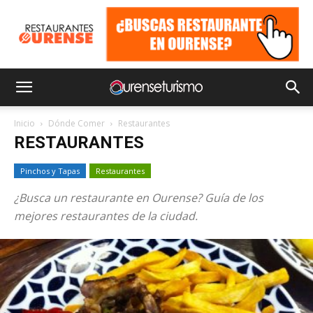
Inicio
Dónde Comer
Restaurantes
RESTAURANTES
Pinchos y Tapas
Restaurantes
¿Busca un restaurante en Ourense? Guía de los
mejores restaurantes de la ciudad.