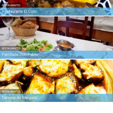
RESTAURANTES
Restaurante El Coto
RESTAURANTES
Parrillada Don Pablo
RESTAURANTES
Taberna do Meigallo