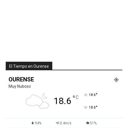
El Tiempo en Ourense
OURENSE
Muy Nuboso
°
18.6
°
C
18.6
°
18.6
94%
0.4m/s
51%